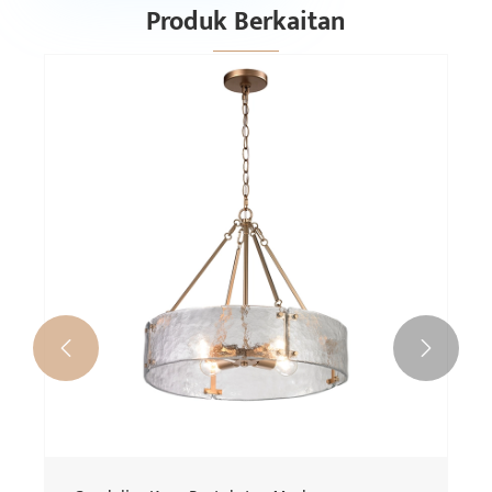
Produk Berkaitan

