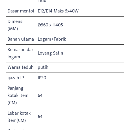
Tidur
Dasar mentol
E12/E14 Maks 5x40W
Dimensi
Ø560 x H405
(MM)
Bahan utama
Logam+Fabrik
Kemasan dari
Loyang Satin
logam
Warna teduh
putih
ijazah IP
IP20
Panjang
kotak item
64
(CM)
Lebar kotak
64
item(CM)