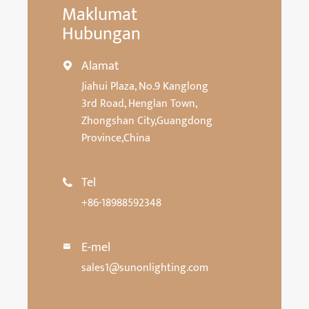
Maklumat
Hubungan
Alamat

Jiahui Plaza, No.9 Kanglong
3rd Road, Henglan Town,
Zhongshan City,Guangdong
Province,China
Tel

+86-18988592348
E-mel

sales1@sunonlighting.com